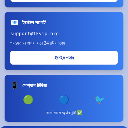
📧
ইমেইল সাপোর্ট
support@tkvip.org
প্রত্যুত্তর পাওয়া যাবে 24 ঘন্টার মধ্যে
ইমেইল পাঠান
📱
সোশ্যাল মিডিয়া
🟢
🔵
🐦
অফিসিয়াল অ্যাকাউন্ট ✅