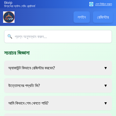
tkvip
🌐
দেশ নির্বাচন করুন
বিশ্বসেরা স্লটস গেমিং প্ল্যাটফর্ম
লগইন
রেজিস্টার
🔍
সচরাচর জিজ্ঞাসা
অ্যাকাউন্ট কিভাবে রেজিস্টার করবেন?
▼
উত্তোলনের পদ্ধতি কি?
▼
আমি কিভাবে গেম খেলতে পারি?
▼